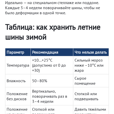
Идеально — на специальном стеллаже или поддоне.
Каждые 3–4 недели поворачивайте шины, чтобы не
было деформации в одной точке.
Таблица: как хранить летние
шины зимой
Параметр
Рекомендация
Что нельзя делать
+10…+25°C
Сильный мороз
Температура
(допустимо от 0 до
ниже –10°C или
+30)
жара
Сырое
Влажность
50–80%
помещение
Вертикально,
Положение
Стопкой или
поворачивать раз в
без дисков
подвешивать
3–4 недели
Положение
Стопкой или
Давить тяжёлыми