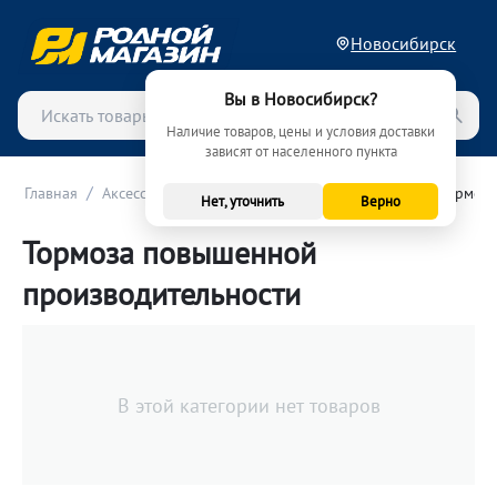
Новосибирск
Вы в Новосибирск?
Наличие товаров, цены и условия доставки
зависят от населенного пункта
/
/
/
Главная
Аксессуары и тюнинг
Технический тюнинг
Тормоза
Нет, уточнить
Верно
Тормоза повышенной
производительности
В этой категории нет товаров