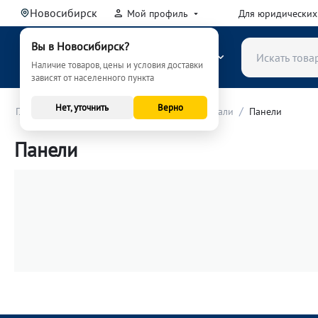
Новосибирск
Мой профиль
Для юридических
Вы в Новосибирск?
КАТАЛОГ
Наличие товаров, цены и условия доставки
зависят от населенного пункта
Нет, уточнить
Верно
/
/
/
Главная
Автозапчасти
Интерьерные детали
Панели
Панели