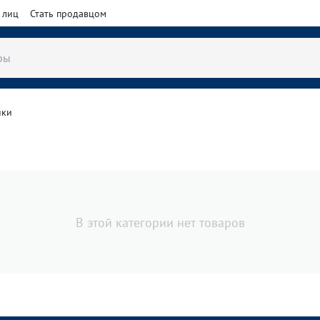
 лиц
Стать продавцом
нки
В этой категории нет товаров