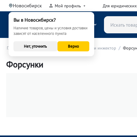
Новосибирск
Мой профиль
Для юридических
Вы в Новосибирск?
КАТАЛОГ
Наличие товаров, цены и условия доставки
зависят от населенного пункта
Нет, уточнить
Верно
/
/
/
Главная
Автозапчасти
Система питания и инжектор
Форсу
Форсунки