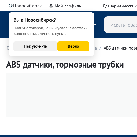
Новосибирск
Мой профиль
Для юридических
Вы в Новосибирск?
КАТАЛОГ
Наличие товаров, цены и условия доставки
зависят от населенного пункта
Нет, уточнить
Верно
/
/
/
Главная
Автозапчасти
Тормозная система
ABS датчики, то
ABS датчики, тормозные трубки