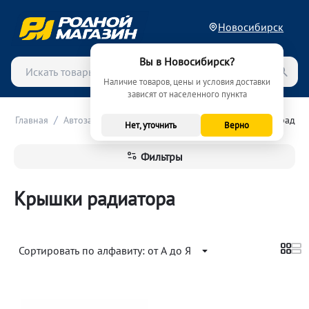
Новосибирск
Вы в Новосибирск?
Наличие товаров, цены и условия доставки
зависят от населенного пункта
/
/
/
Главная
Автозапчасти
Система охлаждения
Крышки радиа
Нет, уточнить
Верно
Фильтры
Крышки радиатора
Сортировать по алфавиту: от А до Я