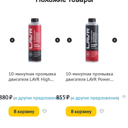
10-минутная промывка
10-минутная промывка
двигателя LAVR High
двигателя LAVR Power
Traffic, 320мл
Safe, 320мл
880
₽
855
₽
и другие предложения
и другие предложения
(
)
(
)
В корзину
В корзину