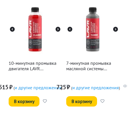
10-минутная промывка
7-минутная промывка
двигателя LAVR
масляной системы
Классическая, 345мл
двигателя LAVR, 330мл
515
₽
725
₽
и другие предложения
и другие предложения
(
)
(
)
В корзину
В корзину