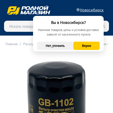
Новосибирск
Вы в Новосибирск?
Наличие товаров, цены и условия доставки
зависят от населенного пункта
/
/
/
Главная
Расходные материалы (ТО)
Фильтры
Масляные фи
Нет, уточнить
Верно