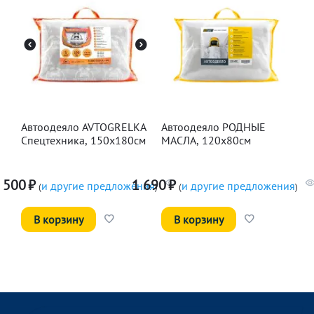
Автоодеяло AVTOGRELKA
Автоодеяло РОДНЫЕ
Спецтехника, 150х180см
МАСЛА, 120х80см
 500
₽
1 690
₽
и другие предложения
и другие предложения
(
)
(
)
В корзину
В корзину