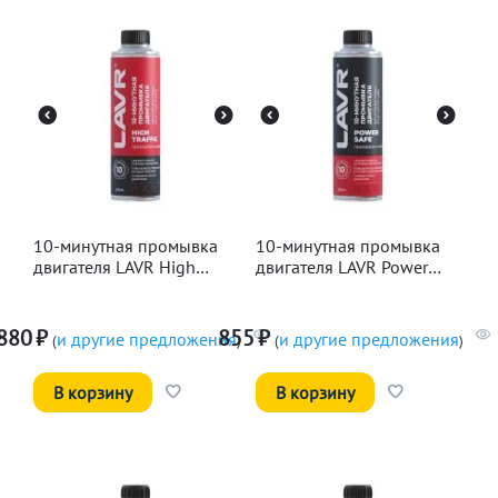
10-минутная промывка
10-минутная промывка
двигателя LAVR High
двигателя LAVR Power
Traffic, 320мл
Safe, 320мл
880
₽
855
₽
и другие предложения
и другие предложения
(
)
(
)
В корзину
В корзину