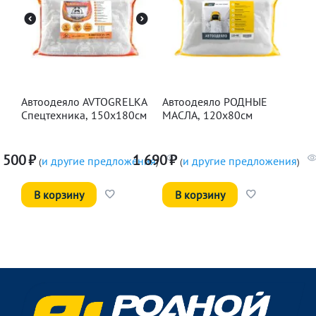
Автоодеяло AVTOGRELKA
Автоодеяло РОДНЫЕ
Спецтехника, 150х180см
МАСЛА, 120х80см
 500
₽
1 690
₽
и другие предложения
и другие предложения
(
)
(
)
В корзину
В корзину