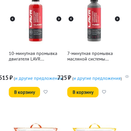
10-минутная промывка
7-минутная промывка
двигателя LAVR
масляной системы
Классическая, 345мл
двигателя LAVR, 330мл
515
₽
725
₽
и другие предложения
и другие предложения
(
)
(
)
В корзину
В корзину