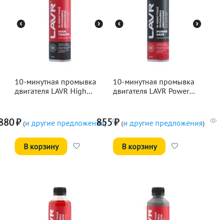
10-минутная промывка
10-минутная промывка
двигателя LAVR High
двигателя LAVR Power
Traffic, 320мл
Safe, 320мл
880
₽
855
₽
и другие предложения
и другие предложения
(
)
(
)
В корзину
В корзину