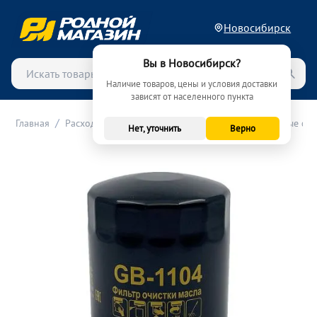
Новосибирск
Вы в Новосибирск?
Наличие товаров, цены и условия доставки
зависят от населенного пункта
/
/
/
Главная
Расходные материалы (ТО)
Фильтры
Масляные фи
Нет, уточнить
Верно