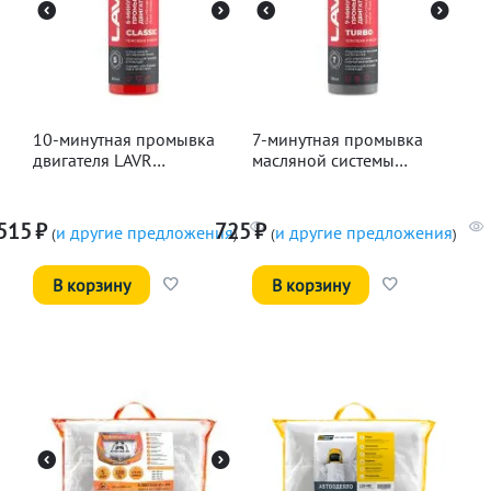
10-минутная промывка
7-минутная промывка
двигателя LAVR
масляной системы
Классическая, 345мл
двигателя LAVR, 330мл
515
₽
725
₽
и другие предложения
и другие предложения
(
)
(
)
В корзину
В корзину