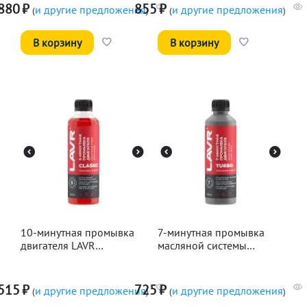
880
₽
855
₽
и другие предложения
и другие предложения
(
)
(
)
В корзину
В корзину
10-минутная промывка
7-минутная промывка
двигателя LAVR
масляной системы
Классическая, 345мл
двигателя LAVR, 330мл
515
₽
725
₽
и другие предложения
и другие предложения
(
)
(
)