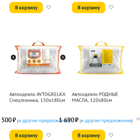
В корзину
В корзину
Автоодеяло AVTOGRELKA
Автоодеяло РОДНЫЕ
Спецтехника, 150х180см
МАСЛА, 120х80см
 500
₽
1 690
₽
и другие предложения
и другие предложения
(
)
(
)
В корзину
В корзину