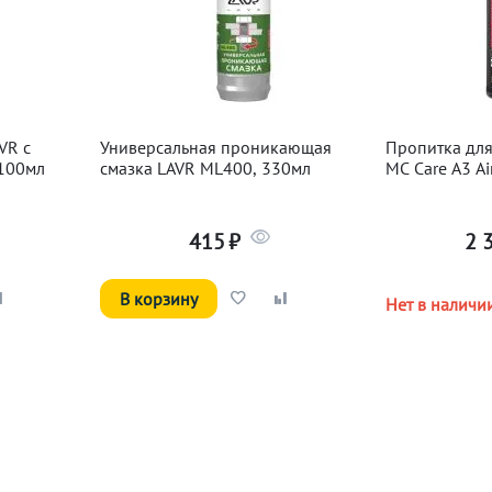
VR с
Универсальная проникающая
Пропитка дл
 100мл
смазка LAVR ML400, 330мл
MC Care A3 Air
415
₽
2 
В корзину
Нет в наличи