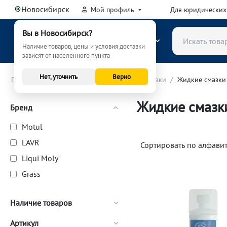
Новосибирск
Мой профиль
Для юридических
Вы в Новосибирск?
КАТАЛОГ
Наличие товаров, цены и условия доставки
зависят от населенного пункта
Нет, уточнить
Верно
/
/
/
Главная
Расходные материалы (ТО)
Смазки
Жидкие смазки
Жидкие смазк
Бренд
Motul
LAVR
Сортировать по алфавиту
Liqui Moly
Grass
Наличие товаров
Артикул