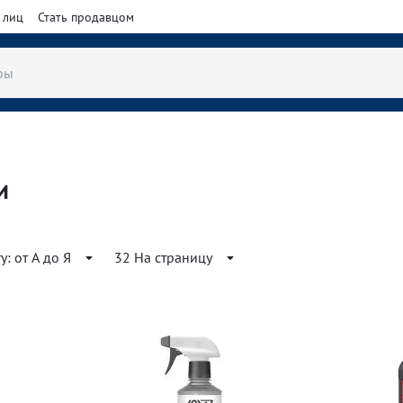
 лиц
Стать продавцом
и
: от А до Я
32 На страницу