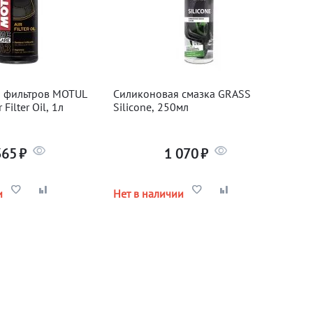
я фильтров MOTUL
Силиконовая смазка GRASS
 Filter Oil, 1л
Silicone, 250мл
365
₽
1 070
₽
и
Нет в наличии