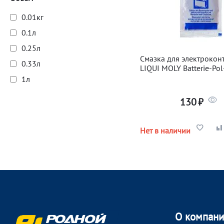
Электрика
0.01кг
0.1л
0.25л
Смазка для электрокон
0.33л
LIQUI MOLY Batterie-Pol
1л
130
₽
Нет в наличии
О компан