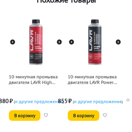
10-минутная промывка
10-минутная промывка
двигателя LAVR High
двигателя LAVR Power
Traffic, 320мл
Safe, 320мл
880
₽
855
₽
и другие предложения
и другие предложения
(
)
(
)
В корзину
В корзину