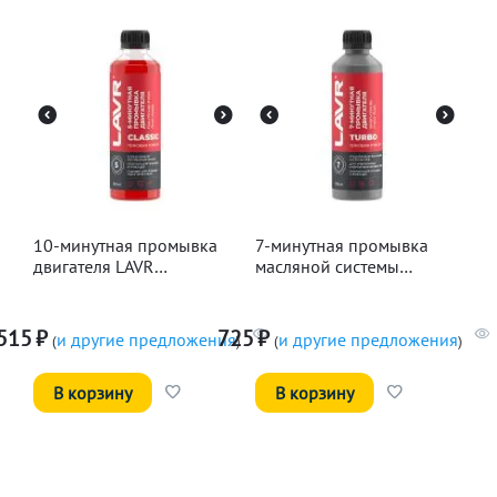
10-минутная промывка
7-минутная промывка
двигателя LAVR
масляной системы
Классическая, 345мл
двигателя LAVR, 330мл
515
₽
725
₽
и другие предложения
и другие предложения
(
)
(
)
В корзину
В корзину