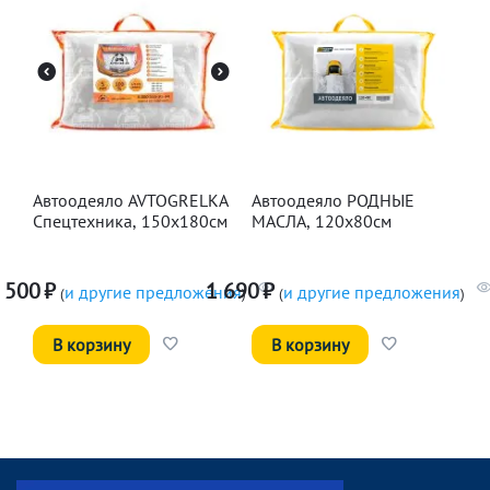
Автоодеяло AVTOGRELKA
Автоодеяло РОДНЫЕ
Спецтехника, 150х180см
МАСЛА, 120х80см
 500
₽
1 690
₽
и другие предложения
и другие предложения
(
)
(
)
В корзину
В корзину