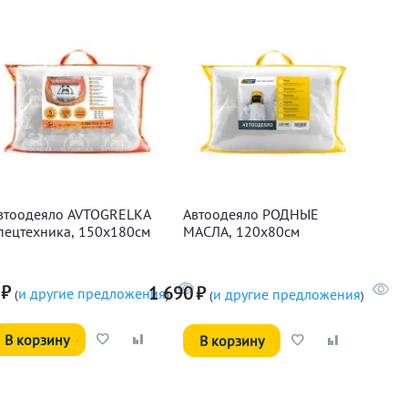
втоодеяло AVTOGRELKA
Автоодеяло РОДНЫЕ
пецтехника, 150х180см
МАСЛА, 120х80см
₽
1 690
₽
и другие предложения
и другие предложения
(
)
(
)
В корзину
В корзину