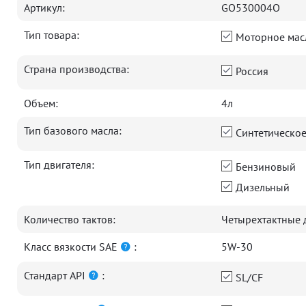
Артикул:
GO530004O
Тип товара:
Моторное мас
Страна производства:
Россия
Объем:
4л
Тип базового масла:
Синтетическо
Тип двигателя:
Бензиновый
Дизельный
Количество тактов:
Четырехтактные 
Класс вязкости SAE
:
5W-30
Стандарт API
:
SL/CF