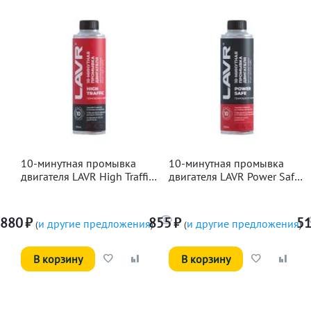
10-минутная промывка
10-минутная промывка
двигателя LAVR High Traffic,
двигателя LAVR Power Safe,
320мл
320мл
880
₽
855
₽
5
и другие предложения
и другие предложения
(
)
(
)
В корзину
В корзину