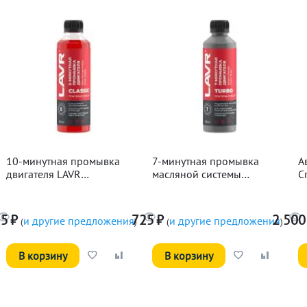
10-минутная промывка
7-минутная промывка
А
двигателя LAVR
масляной системы
С
Классическая, 345мл
двигателя LAVR, 330мл
15
₽
725
₽
2 500
и другие предложения
и другие предложения
(
)
(
)
В корзину
В корзину