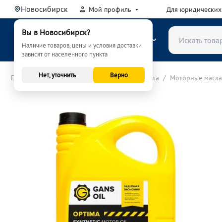
Новосибирск
Мой профиль
Для юридических
Вы в Новосибирск?
КАТАЛОГ
Наличие товаров, цены и условия доставки
зависят от населенного пункта
Нет, уточнить
Верно
/
/
/
Главная
Расходные материалы (ТО)
Масла
Моторные масла