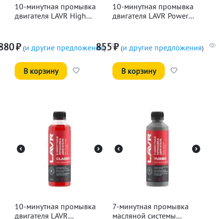
10-минутная промывка
10-минутная промывка
двигателя LAVR High
двигателя LAVR Power
Traffic, 320мл
Safe, 320мл
880
₽
855
₽
и другие предложения
и другие предложения
(
)
(
)
В корзину
В корзину
10-минутная промывка
7-минутная промывка
двигателя LAVR
масляной системы