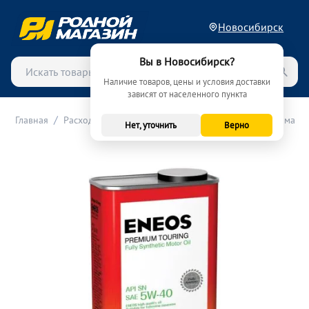
Новосибирск
Вы в Новосибирск?
Наличие товаров, цены и условия доставки
зависят от населенного пункта
/
/
/
Главная
Расходные материалы (ТО)
Масла
Моторные масла
Нет, уточнить
Верно