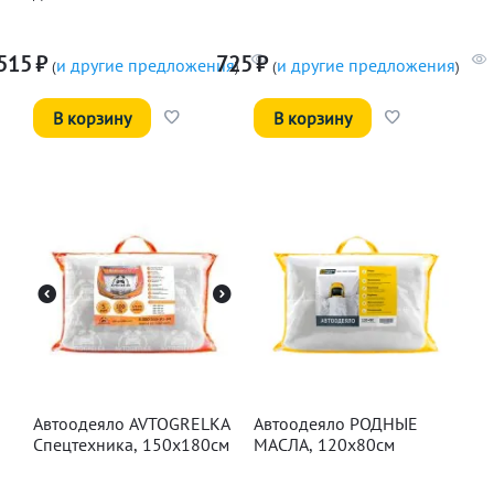
Классическая, 345мл
двигателя LAVR, 330мл
515
₽
725
₽
и другие предложения
и другие предложения
(
)
(
)
В корзину
В корзину
Автоодеяло AVTOGRELKA
Автоодеяло РОДНЫЕ
Спецтехника, 150х180см
МАСЛА, 120х80см