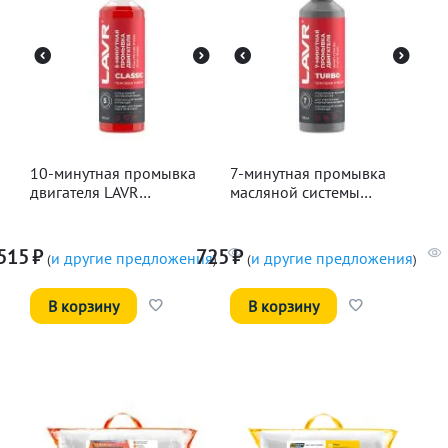
10-минутная промывка
7-минутная промывка
двигателя LAVR
масляной системы
Классическая, 345мл
двигателя LAVR, 330мл
515
₽
725
₽
и другие предложения
и другие предложения
(
)
(
)
В корзину
В корзину