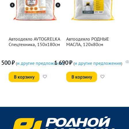
Автоодеяло AVTOGRELKA
Автоодеяло РОДНЫЕ
Спецтехника, 150х180см
МАСЛА, 120х80см
 500
₽
1 690
₽
и другие предложения
и другие предложения
(
)
(
)
В корзину
В корзину