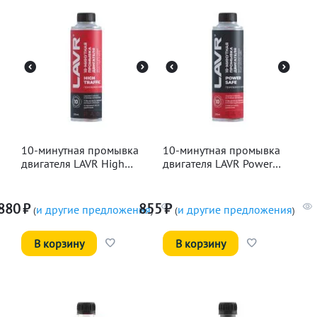
10-минутная промывка
10-минутная промывка
двигателя LAVR High
двигателя LAVR Power
Traffic, 320мл
Safe, 320мл
880
₽
855
₽
и другие предложения
и другие предложения
(
)
(
)
В корзину
В корзину