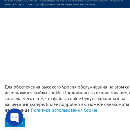
© 2024 - 2026 ООО Антон. Информация на сайте не является публичной офертой. Указанные
цены действуют только при оформлении заказа через интернет-магазин.
Для обеспечения высокого уровня обслуживания на этом са
используются файлы cookie. Продолжая его использование,
соглашаетесь с тем, что файлы cookie будут сохраняться на
вашем компьютере. Более подробно вы можете ознакомитьс
3 950
₽
В корзи
на странице
Политика использования Cookie
Хорошо
Главная
Каталог
Корзина
Избранное
Проф