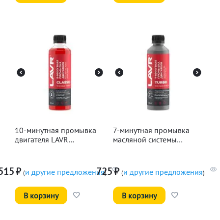
10-минутная промывка
7-минутная промывка
двигателя LAVR
масляной системы
Классическая, 345мл
двигателя LAVR, 330мл
515
₽
725
₽
и другие предложения
и другие предложения
(
)
(
)
В корзину
В корзину