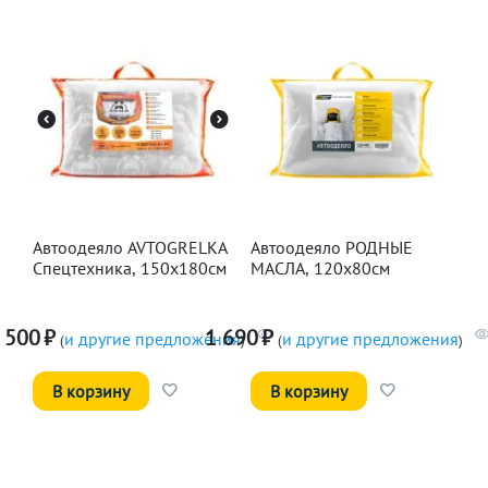
Автоодеяло AVTOGRELKA
Автоодеяло РОДНЫЕ
Спецтехника, 150х180см
МАСЛА, 120х80см
 500
₽
1 690
₽
и другие предложения
и другие предложения
(
)
(
)
В корзину
В корзину