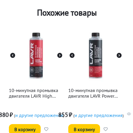
Похожие товары
10-минутная промывка
10-минутная промывка
двигателя LAVR High
двигателя LAVR Power
Traffic, 320мл
Safe, 320мл
880
₽
855
₽
и другие предложения
и другие предложения
(
)
(
)
В корзину
В корзину