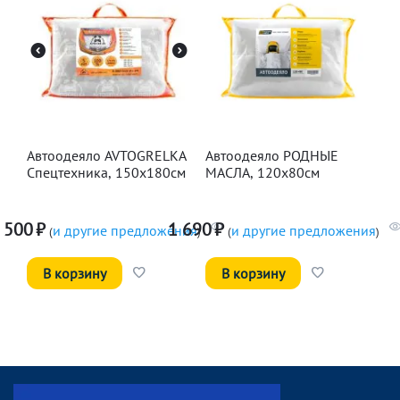
Автоодеяло AVTOGRELKA
Автоодеяло РОДНЫЕ
Спецтехника, 150х180см
МАСЛА, 120х80см
 500
₽
1 690
₽
и другие предложения
и другие предложения
(
)
(
)
В корзину
В корзину