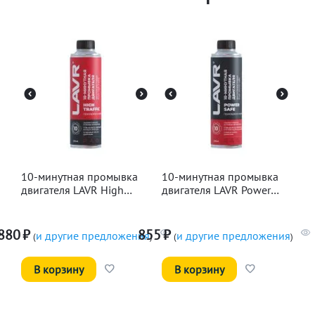
10-минутная промывка
10-минутная промывка
двигателя LAVR High
двигателя LAVR Power
Traffic, 320мл
Safe, 320мл
880
₽
855
₽
и другие предложения
и другие предложения
(
)
(
)
В корзину
В корзину