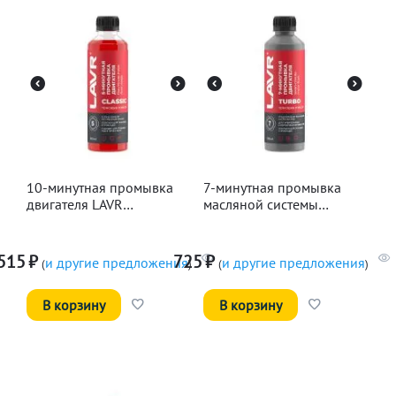
10-минутная промывка
7-минутная промывка
двигателя LAVR
масляной системы
Классическая, 345мл
двигателя LAVR, 330мл
515
₽
725
₽
и другие предложения
и другие предложения
(
)
(
)
В корзину
В корзину