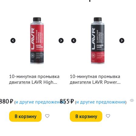
10-минутная промывка
10-минутная промывка
двигателя LAVR High
двигателя LAVR Power
Traffic, 320мл
Safe, 320мл
880
₽
855
₽
и другие предложения
и другие предложения
(
)
(
)
В корзину
В корзину