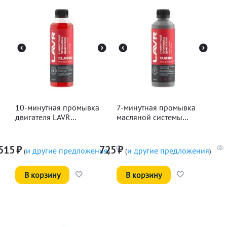
10-минутная промывка
7-минутная промывка
двигателя LAVR
масляной системы
Классическая, 345мл
двигателя LAVR, 330мл
515
₽
725
₽
и другие предложения
и другие предложения
(
)
(
)
В корзину
В корзину