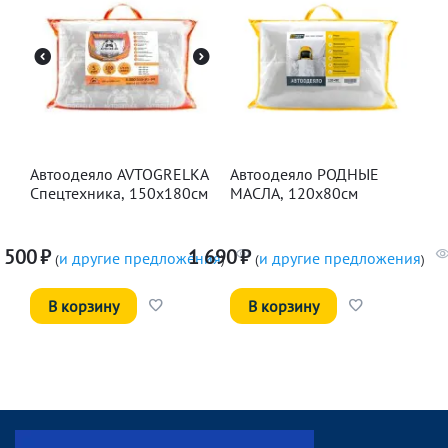
Автоодеяло AVTOGRELKA
Автоодеяло РОДНЫЕ
Спецтехника, 150х180см
МАСЛА, 120х80см
 500
₽
1 690
₽
и другие предложения
и другие предложения
(
)
(
)
В корзину
В корзину