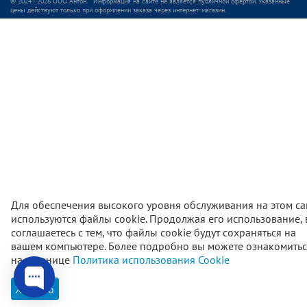
© 2024 - 2026 ООО Антон. Информация на сайте не является публичной офертой. Указанные
цены действуют только при оформлении заказа через интернет-магазин.
Для обеспечения высокого уровня обслуживания на этом са
используются файлы cookie. Продолжая его использование,
соглашаетесь с тем, что файлы cookie будут сохраняться на
вашем компьютере. Более подробно вы можете ознакомитьс
600
₽
В корзи
на странице
Политика использования Cookie
Хорошо
Главная
Каталог
Корзина
Избранное
Проф