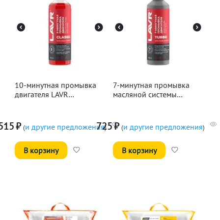
10-минутная промывка
7-минутная промывка
двигателя LAVR
масляной системы
Классическая, 345мл
двигателя LAVR, 330мл
515
₽
725
₽
и другие предложения
и другие предложения
(
)
(
)
В корзину
В корзину