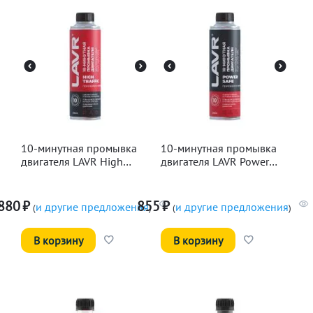
10-минутная промывка
10-минутная промывка
двигателя LAVR High
двигателя LAVR Power
Traffic, 320мл
Safe, 320мл
880
₽
855
₽
и другие предложения
и другие предложения
(
)
(
)
В корзину
В корзину