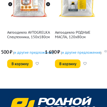
Автоодеяло AVTOGRELKA
Автоодеяло РОДНЫЕ
Спецтехника, 150х180см
МАСЛА, 120х80см
 500
₽
1 690
₽
и другие предложения
и другие предложения
(
)
(
)
В корзину
В корзину