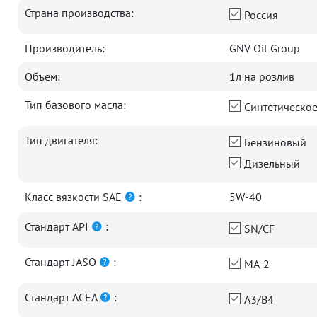
Страна производства:
Россия
Производитель:
GNV Oil Group
Объем:
1л на розлив
Тип базового масла:
Синтетическо
Тип двигателя:
Бензиновый
Дизельный
Класс вязкости SAE
:
5W-40
Стандарт API
:
SN/CF
Стандарт JASO
:
MA-2
Стандарт ACEA
:
A3/B4