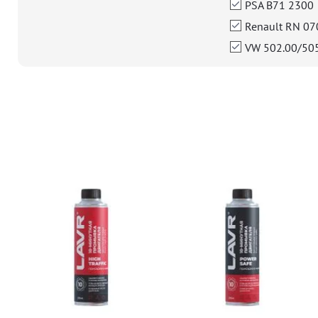
PSA B71 2300
Renault RN 07
VW 502.00/505