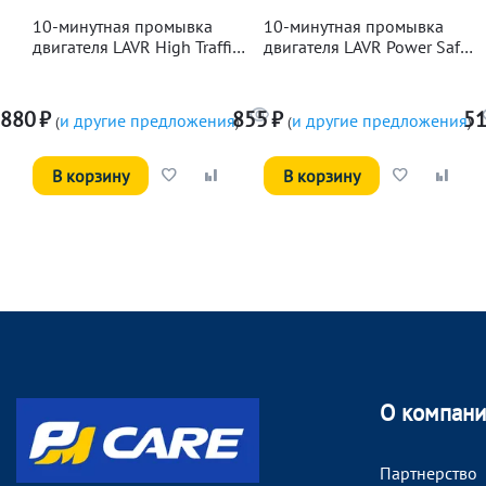
10-минутная промывка
10-минутная промывка
двигателя LAVR High Traffic,
двигателя LAVR Power Safe,
320мл
320мл
880
₽
855
₽
5
и другие предложения
и другие предложения
(
)
(
)
В корзину
В корзину
О компан
Партнерство