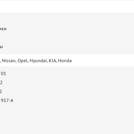
ики
сы
 Nissan, Opel, Hyundai, KIA, Honda
 01
N2
2
 917-A