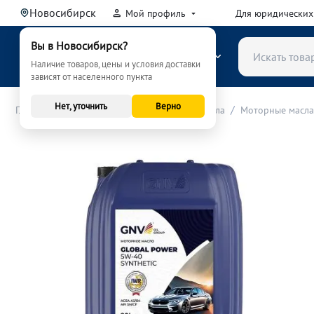
Новосибирск
Мой профиль
Для юридических
Вы в Новосибирск?
КАТАЛОГ
Наличие товаров, цены и условия доставки
зависят от населенного пункта
Нет, уточнить
Верно
/
/
/
Главная
Расходные материалы (ТО)
Масла
Моторные масла