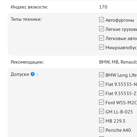
Индекс вязкости:
170
Типы техники:
Автофургоны
Легкие грузов
Легковые авто
Микроавтобу
Рекомендации:
BMW, MB, Renault,
Допуски
:
BMW Long Life
Fiat 9.55535-
Fiat 9.55535-Z
Ford WSS-M2C
GM LL-B-025
MB 229.3
Porsche A40