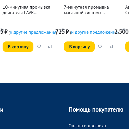
10-минутная промывка
7-минутная промывка
А
двигателя LAVR
масляной системы
С
Классическая, 345мл
двигателя LAVR, 330мл
15
₽
725
₽
2 500
и другие предложения
и другие предложения
(
)
(
)
В корзину
В корзину
ии
Помощь покупателю
Оплата и доставка