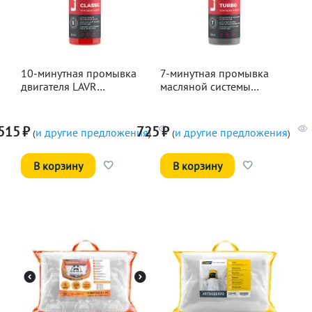
10-минутная промывка
7-минутная промывка
двигателя LAVR
масляной системы
Классическая, 345мл
двигателя LAVR, 330мл
515
₽
725
₽
и другие предложения
и другие предложения
(
)
(
)
В корзину
В корзину