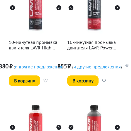
10-минутная промывка
10-минутная промывка
двигателя LAVR High
двигателя LAVR Power
Traffic, 320мл
Safe, 320мл
880
₽
855
₽
и другие предложения
и другие предложения
(
)
(
)
В корзину
В корзину