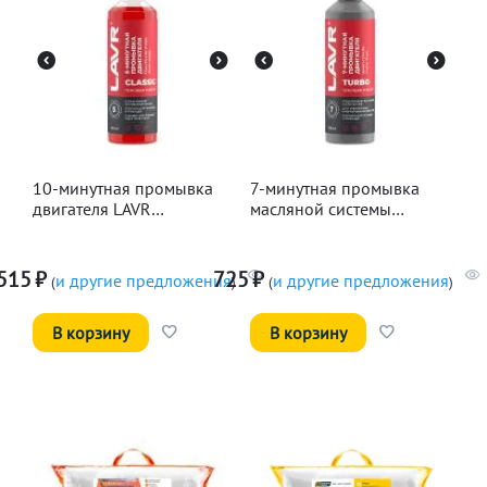
10-минутная промывка
7-минутная промывка
двигателя LAVR
масляной системы
Классическая, 345мл
двигателя LAVR, 330мл
515
₽
725
₽
и другие предложения
и другие предложения
(
)
(
)
В корзину
В корзину