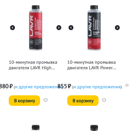
10-минутная промывка
10-минутная промывка
двигателя LAVR High
двигателя LAVR Power
Traffic, 320мл
Safe, 320мл
880
₽
855
₽
и другие предложения
и другие предложения
(
)
(
)
В корзину
В корзину