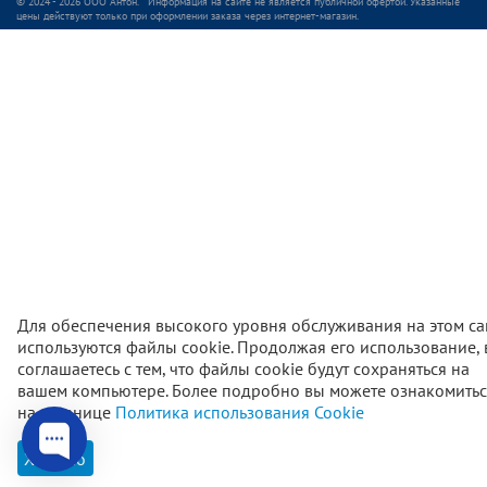
© 2024 - 2026 ООО Антон. Информация на сайте не является публичной офертой. Указанные
цены действуют только при оформлении заказа через интернет-магазин.
Для обеспечения высокого уровня обслуживания на этом са
используются файлы cookie. Продолжая его использование,
соглашаетесь с тем, что файлы cookie будут сохраняться на
вашем компьютере. Более подробно вы можете ознакомитьс
5 990
₽
В корзи
на странице
Политика использования Cookie
Хорошо
Главная
Каталог
Корзина
Избранное
Проф