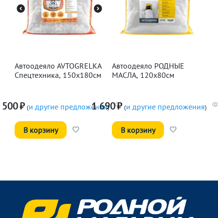
Автоодеяло AVTOGRELKA
Автоодеяло РОДНЫЕ
Спецтехника, 150х180см
МАСЛА, 120х80см
 500
₽
1 690
₽
и другие предложения
и другие предложения
(
)
(
)
В корзину
В корзину