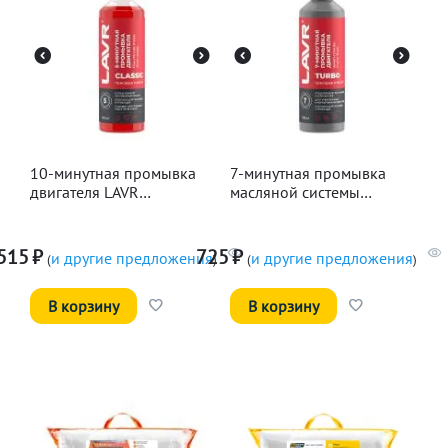
10-минутная промывка
7-минутная промывка
двигателя LAVR
масляной системы
Классическая, 345мл
двигателя LAVR, 330мл
515
₽
725
₽
и другие предложения
и другие предложения
(
)
(
)
В корзину
В корзину