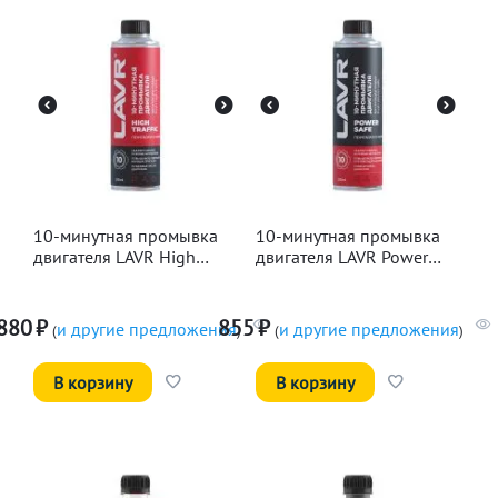
10-минутная промывка
10-минутная промывка
двигателя LAVR High
двигателя LAVR Power
Traffic, 320мл
Safe, 320мл
880
₽
855
₽
и другие предложения
и другие предложения
(
)
(
)
В корзину
В корзину