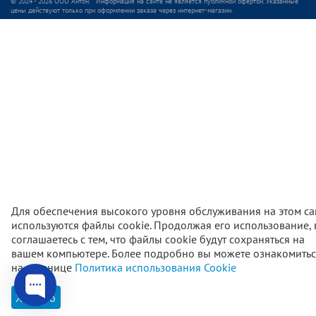
© 2024 - 2026 ООО Антон. Информация на сайте не является публичной офертой. Указанные
цены действуют только при оформлении заказа через интернет-магазин.
Для обеспечения высокого уровня обслуживания на этом са
используются файлы cookie. Продолжая его использование,
соглашаетесь с тем, что файлы cookie будут сохраняться на
вашем компьютере. Более подробно вы можете ознакомитьс
5 990
₽
В корзи
на странице
Политика использования Cookie
Хорошо
Главная
Каталог
Корзина
Избранное
Проф