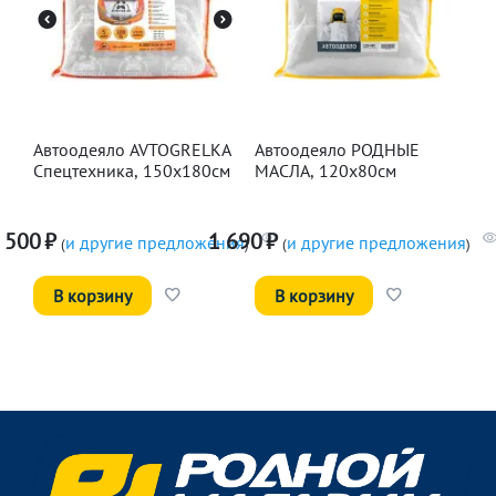
Автоодеяло AVTOGRELKA
Автоодеяло РОДНЫЕ
Спецтехника, 150х180см
МАСЛА, 120х80см
 500
₽
1 690
₽
и другие предложения
и другие предложения
(
)
(
)
В корзину
В корзину