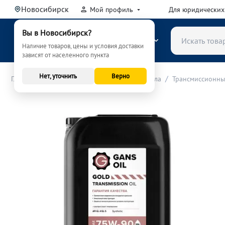
Новосибирск
Мой профиль
Для юридических
Вы в Новосибирск?
КАТАЛОГ
Наличие товаров, цены и условия доставки
зависят от населенного пункта
Нет, уточнить
Верно
/
/
/
Главная
Расходные материалы (ТО)
Масла
Трансмиссионны