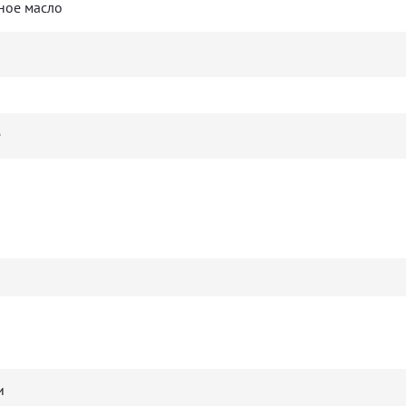
ное масло
е
и