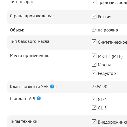
Тип товара:
Трансмиссион
Страна производства:
Россия
Объем:
1л на розлив
Тип базового масла:
Синтетическо
Место применения:
МКПП (MTF)
Мосты
Редуктор
Класс вязкости SAE
:
75W-90
Стандарт API
:
GL-4
GL-5
Типы техники:
Внедорожник