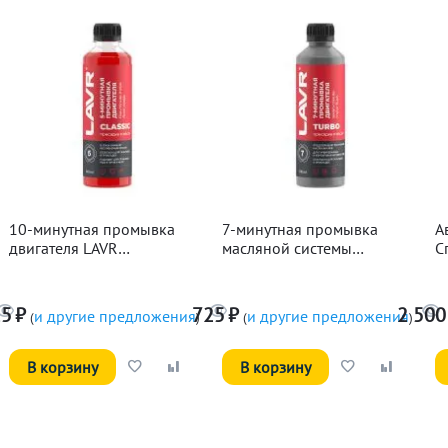
10-минутная промывка
7-минутная промывка
А
двигателя LAVR
масляной системы
С
Классическая, 345мл
двигателя LAVR, 330мл
15
₽
725
₽
2 500
и другие предложения
и другие предложения
(
)
(
)
В корзину
В корзину