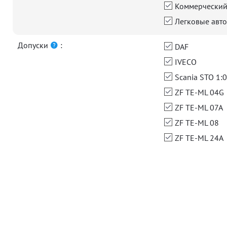
Коммерческий
Легковые авто
Допуски
:
DAF
IVECO
Scania STO 1:0
ZF TE-ML 04G
ZF TE-ML 07A
ZF TE-ML 08
ZF TE-ML 24A