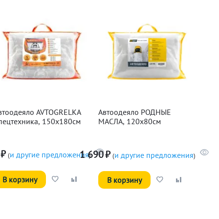
втоодеяло AVTOGRELKA
Автоодеяло РОДНЫЕ
пецтехника, 150х180см
МАСЛА, 120х80см
₽
1 690
₽
и другие предложения
и другие предложения
(
)
(
)
В корзину
В корзину