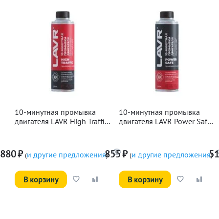
10-минутная промывка
10-минутная промывка
двигателя LAVR High Traffic,
двигателя LAVR Power Safe,
320мл
320мл
880
₽
855
₽
5
и другие предложения
и другие предложения
(
)
(
)
В корзину
В корзину